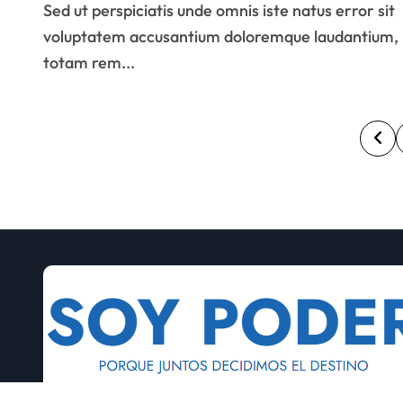
Sed ut perspiciatis unde omnis iste natus error sit
voluptatem accusantium doloremque laudantium,
totam rem...
P
a
g
i
n
a
c
i