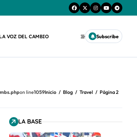
 LA VOZ DEL CAMBIO
Subscribe
umbs.php
on line
1059
Inicio
Blog
Travel
Página 2
LA BASE