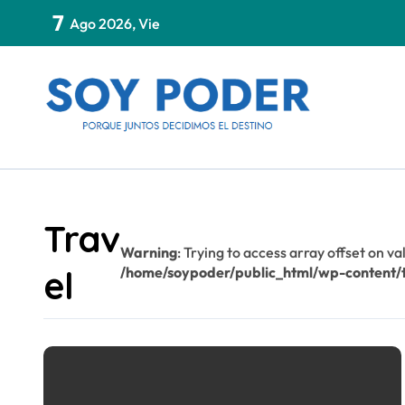
Saltar
7
Ago 2026, Vie
al
contenido
Trav
Warning
: Trying to access array offset on va
el
/home/soypoder/public_html/wp-content