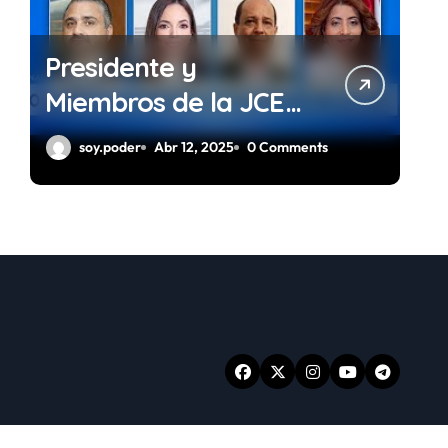
Presidente y
Miembros de la JCE
Gestión 2024 – 2028
soy.poder
Abr 12, 2025
0 Comments