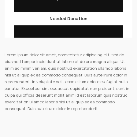
Needed Donation
Lorem ipsum dolor sit amet, consectetur adipiscing elit, sed do
eiusmod tempor incididunt ut labore et dolore magna aliqua. Ut
enim ad minim veniam, quis nostrud exercitation ullamco laboris
nisi ut aliquip ex ea commodo consequat. Duis aute irure dolor in
reprehenderit in voluptate velit esse cillum dolore eu fugiat nulla
pariatur. Excepteur sint occaecat cupidatat non proident, sunt in
culpa qui officia deserunt mollit anim id est laborum quis nostrud
exercitation ullamco laboris nisi ut aliquip ex ea commodo
consequat. Duis aute irure dolor in reprehenderit.