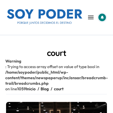
Saltar
al
contenido
court
Warning
: Trying to access array offset on value of type bool in
/home/soypoder/public_html/wp-
content/themes/newspaperup/inc/ansar/breadcrumb-
trail/breadcrumbs.php
on line
1059
Inicio
Blog
court