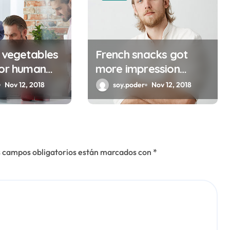
d vegetables
French snacks got
for human
more impression
nowadays
Nov 12, 2018
soy.poder
Nov 12, 2018
 campos obligatorios están marcados con
*