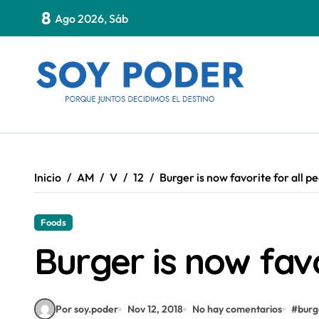
Saltar
8
Ago 2026, Sáb
al
contenido
Inicio
AM
V
12
Burger is now favorite for all p
Foods
Burger is now favo
Por soy.poder
Nov 12, 2018
No hay comentarios
#
burg