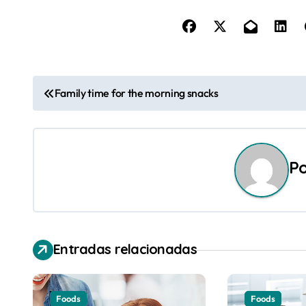
N
Family time for the morning snacks
a
v
P
e
g
a
Entradas relacionadas
c
i
Foods
Foods