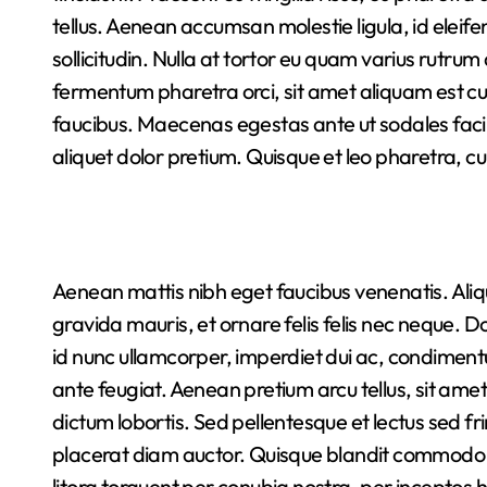
tellus. Aenean accumsan molestie ligula, id eleifen
sollicitudin. Nulla at tortor eu quam varius rutrum 
fermentum pharetra orci, sit amet aliquam est cur
faucibus. Maecenas egestas ante ut sodales facilis
aliquet dolor pretium. Quisque et leo pharetra, cu
Aenean mattis nibh eget faucibus venenatis. Aliqu
gravida mauris, et ornare felis felis nec neque. D
id nunc ullamcorper, imperdiet dui ac, condiment
ante feugiat. Aenean pretium arcu tellus, sit amet
dictum lobortis. Sed pellentesque et lectus sed fr
placerat diam auctor. Quisque blandit commodo pu
litora torquent per conubia nostra, per inceptos