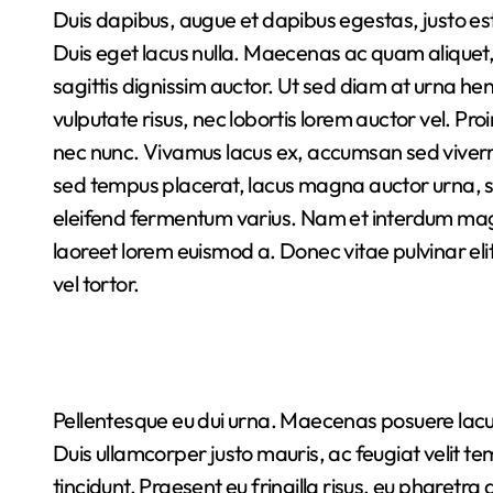
Duis dapibus, augue et dapibus egestas, justo est accumsan justo, eu blandit metus ligula eu ligula.
Duis eget lacus nulla. Maecenas ac quam aliquet, 
sagittis dignissim auctor. Ut sed diam at urna he
vulputate risus, nec lobortis lorem auctor vel. P
nec nunc. Vivamus lacus ex, accumsan sed viverr
sed tempus placerat, lacus magna auctor urna, s
eleifend fermentum varius. Nam et interdum mag
laoreet lorem euismod a. Donec vitae pulvinar eli
vel tortor.
Pellentesque eu dui urna. Maecenas posuere lacus
Duis ullamcorper justo mauris, ac feugiat velit tem
tincidunt. Praesent eu fringilla risus, eu pharetra