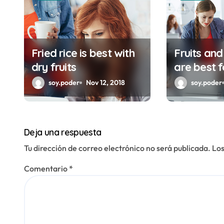
ó
n
d
Fried rice is best with
Fruits an
e
dry fruits
are best 
brain
e
soy.poder
Nov 12, 2018
soy.poder
n
t
Deja una respuesta
r
Tu dirección de correo electrónico no será publicada.
Los
a
Comentario
*
d
a