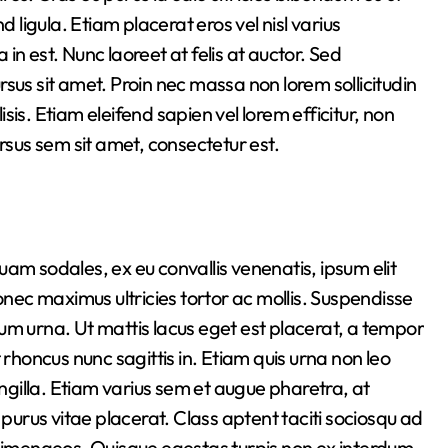
d ligula. Etiam placerat eros vel nisl varius
a in est. Nunc laoreet at felis at auctor. Sed
sus sit amet. Proin nec massa non lorem sollicitudin
is. Etiam eleifend sapien vel lorem efficitur, non
rsus sem sit amet, consectetur est.
am sodales, ex eu convallis venenatis, ipsum elit
onec maximus ultricies tortor ac mollis. Suspendisse
um urna. Ut mattis lacus eget est placerat, a tempor
 rhoncus nunc sagittis in. Etiam quis urna non leo
ingilla. Etiam varius sem et augue pharetra, at
rus vitae placerat. Class aptent taciti sociosqu ad
 himenaeos. Quisque egestas turpis non ex interdum,