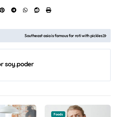
Southeast asia is famous for roti with pickles
or
soy.poder
Foods