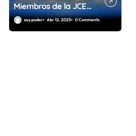
Miembros de la JCE
Gestión 2024 – 2028
soy.poder
Abr 12, 2025
0 Comments