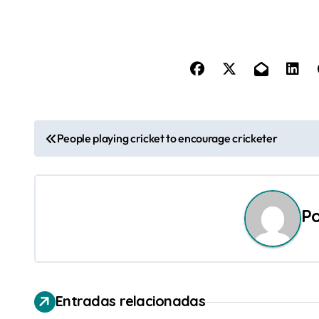
N
People playing cricket to encourage cricketer
a
v
P
e
g
a
Entradas relacionadas
c