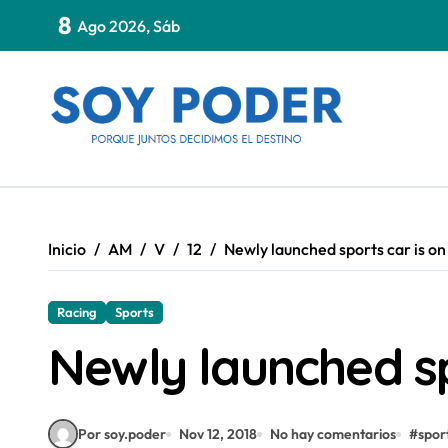
Saltar
8
Ago 2026, Sáb
al
contenido
Inicio
AM
V
12
Newly launched sports car is on
Racing
Sports
Newly launched sp
Por soy.poder
Nov 12, 2018
No hay comentarios
#
spor