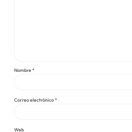
a
s
Nombre
*
Correo electrónico
*
Web