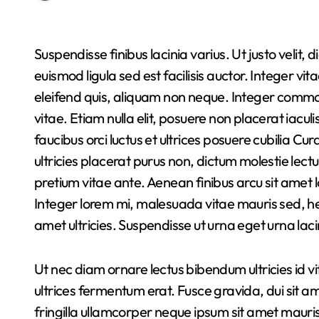
Suspendisse finibus lacinia varius. Ut justo velit, dictum at aliquet sed, congue ut sapien. Nullam
euismod ligula sed est facilisis auctor. Integer vit
eleifend quis, aliquam non neque. Integer commo
vitae. Etiam nulla elit, posuere non placerat iaculi
faucibus orci luctus et ultrices posuere cubilia 
ultricies placerat purus non, dictum molestie lect
pretium vitae ante. Aenean finibus arcu sit amet
Integer lorem mi, malesuada vitae mauris sed, he
amet ultricies. Suspendisse ut urna eget urna laci
Ut nec diam ornare lectus bibendum ultricies id vitae
ultrices fermentum erat. Fusce gravida, dui sit ame
fringilla ullamcorper neque ipsum sit amet mauris