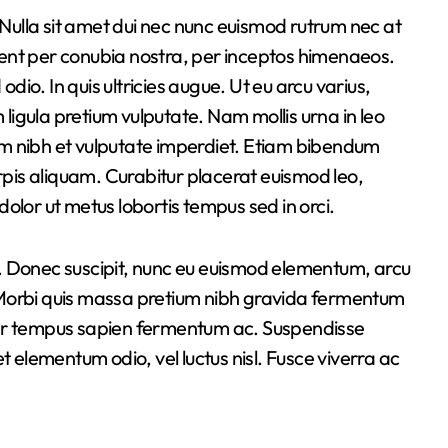
. Nulla sit amet dui nec nunc euismod rutrum nec at
rquent per conubia nostra, per inceptos himenaeos.
odio. In quis ultricies augue. Ut eu arcu varius,
 ligula pretium vulputate. Nam mollis urna in leo
m nibh et vulputate imperdiet. Etiam bibendum
urpis aliquam. Curabitur placerat euismod leo,
olor ut metus lobortis tempus sed in orci.
Donec suscipit, nunc eu euismod elementum, arcu
e. Morbi quis massa pretium nibh gravida fermentum
orper tempus sapien fermentum ac. Suspendisse
lementum odio, vel luctus nisl. Fusce viverra ac