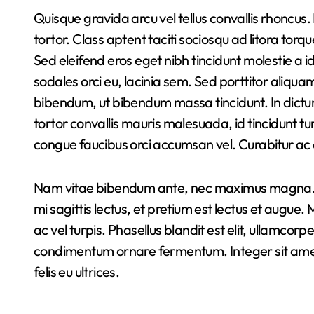
Quisque gravida arcu vel tellus convallis rhoncus
tortor. Class aptent taciti sociosqu ad litora to
Sed eleifend eros eget nibh tincidunt molestie a id 
sodales orci eu, lacinia sem. Sed porttitor aliquam
bibendum, ut bibendum massa tincidunt. In dictu
tortor convallis mauris malesuada, id tincidunt t
congue faucibus orci accumsan vel. Curabitur ac d
Nam vitae bibendum ante, nec maximus magna. 
mi sagittis lectus, et pretium est lectus et augu
ac vel turpis. Phasellus blandit est elit, ullamc
condimentum ornare fermentum. Integer sit amet e
felis eu ultrices.