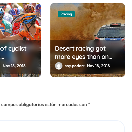
Racing
f cyclist
Desert racing got
g
more eyes than on
ion
road
Nov 18, 2018
soy.poder
Nov 18, 2018
 campos obligatorios están marcados con
*