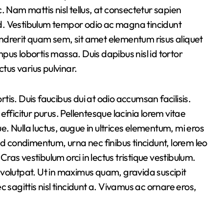
. Nam mattis nisl tellus, at consectetur sapien
end. Vestibulum tempor odio ac magna tincidunt
ndrerit quam sem, sit amet elementum risus aliquet
empus lobortis massa. Duis dapibus nisl id tortor
uctus varius pulvinar.
is. Duis faucibus dui at odio accumsan facilisis.
fficitur purus. Pellentesque lacinia lorem vitae
. Nulla luctus, augue in ultrices elementum, mi eros
condimentum, urna nec finibus tincidunt, lorem leo
Cras vestibulum orci in lectus tristique vestibulum.
it volutpat. Ut in maximus quam, gravida suscipit
agittis nisl tincidunt a. Vivamus ac ornare eros,