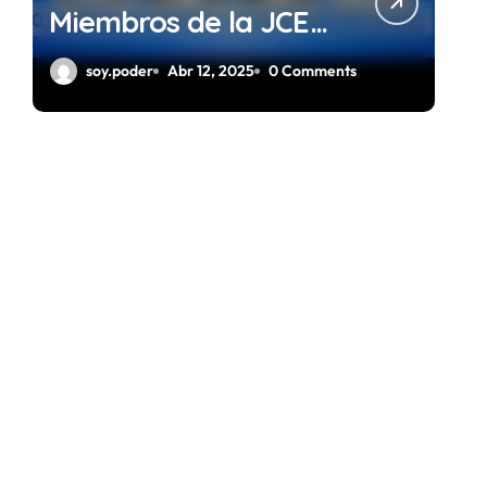
Miembros de la JCE
Gestión 2024 – 2028
soy.poder
Abr 12, 2025
0 Comments