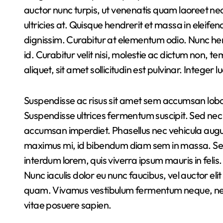
auctor nunc turpis, ut venenatis quam laoreet nec
ultricies at. Quisque hendrerit et massa in eleif
dignissim. Curabitur at elementum odio. Nunc he
id. Curabitur velit nisi, molestie ac dictum non, t
aliquet, sit amet sollicitudin est pulvinar. Integer l
Suspendisse ac risus sit amet sem accumsan lobort
Suspendisse ultrices fermentum suscipit. Sed nec e
accumsan imperdiet. Phasellus nec vehicula augue
maximus mi, id bibendum diam sem in massa. Sed 
interdum lorem, quis viverra ipsum mauris in felis. 
Nunc iaculis dolor eu nunc faucibus, vel auctor el
quam. Vivamus vestibulum fermentum neque, nec s
vitae posuere sapien.