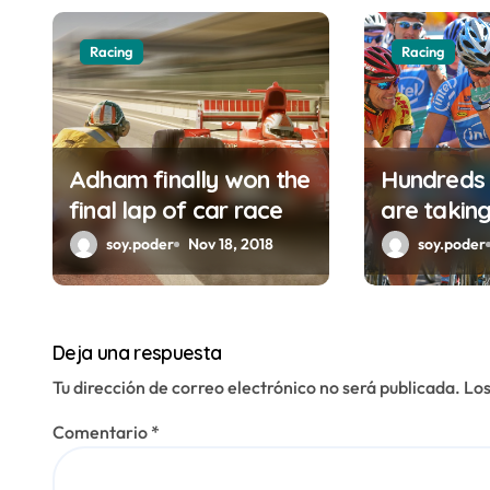
i
Racing
Racing
ó
n
d
Adham finally won the
Hundreds o
e
final lap of car race
are takin
participat
e
soy.poder
Nov 18, 2018
soy.poder
n
t
Deja una respuesta
r
Tu dirección de correo electrónico no será publicada.
Los
a
Comentario
*
d