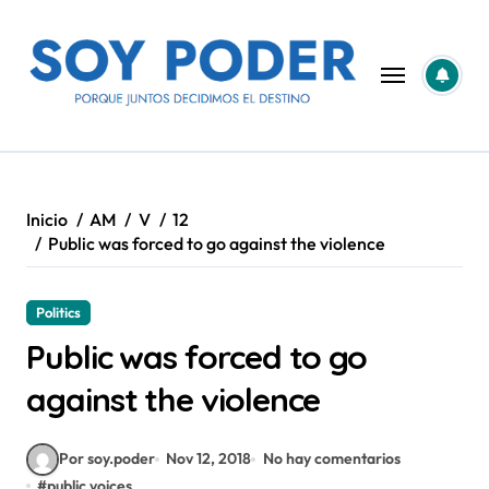
Saltar
al
contenido
Inicio
AM
V
12
Public was forced to go against the violence
Politics
Public was forced to go
against the violence
Por soy.poder
Nov 12, 2018
No hay comentarios
#
public voices