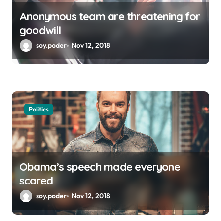
t
Anonymous team are threatening for
r
goodwill
a
soy.poder
Nov 12, 2018
d
a
s
Politics
Obama’s speech made everyone
scared
soy.poder
Nov 12, 2018