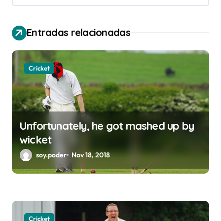
i
ó
Entradas relacionadas
n
d
Cricket
e
e
n
t
Unfortunately, he got mashed up by
r
wicket
a
soy.poder
Nov 18, 2018
d
a
s
Cricket