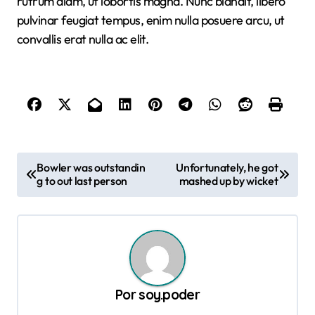
rutrum diam, ut lobortis magna. Nunc blandit, libero
pulvinar feugiat tempus, enim nulla posuere arcu, ut
convallis erat nulla ac elit.
N
Bowler was outstandin
Unfortunately, he got
g to out last person
mashed up by wicket
a
v
e
g
a
Por
soy.poder
c