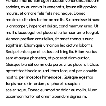
Aenean mattis nibh eget faucibus venenatis. Aliquam
sodales, ex eu convallis venenatis, ipsum elit gravida
mauris, et ornare felis felis nec neque. Donec
maximus ultricies tortor ac mollis. Suspendisse id nunc
ullamcorper, imperdiet dui ac, condimentum urna. Ut
mattis lacus eget est placerat, a tempor ante feugiat.
Aenean pretium arcu tellus, sit amet rhoncus nunc
sagittis in. Etiam quis urna non leo dictum lobortis.
Sed pellentesque et lectus sed fringilla. Etiam varius
sem et augue pharetra, at placerat diam auctor.
Quisque blandit commodo purus vitae placerat. Class
aptent taciti sociosqu ad litora torquent per conubia
nostra, per inceptos himenaeos. Quisque egestas
turpis non ex interdum, ut pharetra sapien
scelerisque. Donec euismod ac dolor eu mollis. Nunc
accumsan tortor sit amet bibendum dignissim.