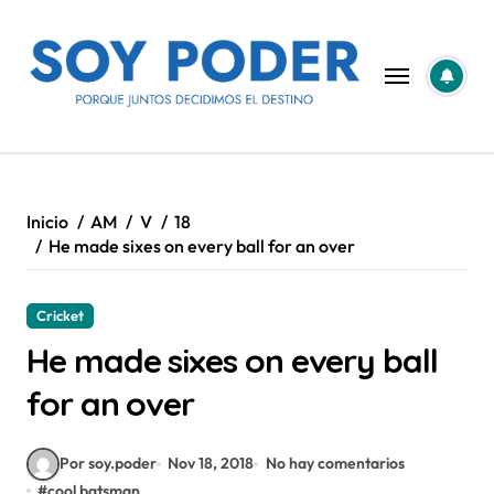
Saltar
al
contenido
Inicio
AM
V
18
He made sixes on every ball for an over
Cricket
He made sixes on every ball
for an over
Por soy.poder
Nov 18, 2018
No hay comentarios
#
cool batsman