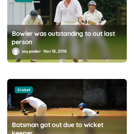
Bowler was outstanding to out last
person
soy.poder
Nov 18, 2018
Cricket
Batsman got out due to wicket
keeper