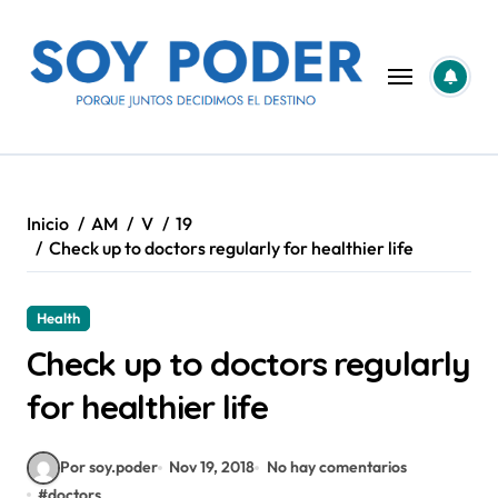
Saltar
al
contenido
Inicio
AM
V
19
Check up to doctors regularly for healthier life
Health
Check up to doctors regularly
for healthier life
Por soy.poder
Nov 19, 2018
No hay comentarios
#
doctors