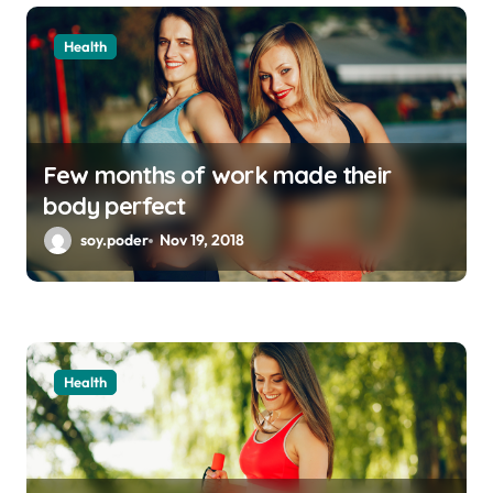
d
Health
e
e
n
t
Few months of work made their
r
body perfect
a
soy.poder
Nov 19, 2018
d
a
s
Health