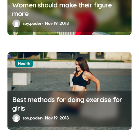
Women should make their figure
more
soy.poder
Nov 19, 2018
Health
Best methods for doing exercise for
girls
soy.poder
Nov 19, 2018